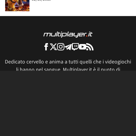
Dedicato cervello e anima a tutti quelli che i videogiochi
li hanno nel sangue, Multiplayer.it è il punto di
riferimento italiano per l'intrattenimento del presente e
del futuro. Preparatevi ad essere stupiti ogni giorno con
articoli, news, video, live e produzioni geniali.
Tutti i prezzi sono validi al momento della pubblicazione. Se
fai click o acquisti qualcosa, potremmo ricevere un compenso.
Informativa sui cookie
Privacy Policy
Termini e condizioni
Etica e trasparenza
Contatti
Lavora con noi