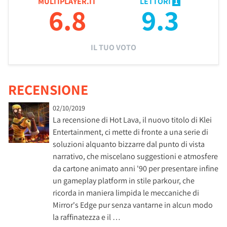
MULTIPLAYER.IT
LETTORI
1
6.8
9.3
IL TUO VOTO
RECENSIONE
02/10/2019
La recensione di Hot Lava, il nuovo titolo di Klei
Entertainment, ci mette di fronte a una serie di
soluzioni alquanto bizzarre dal punto di vista
narrativo, che miscelano suggestioni e atmosfere
da cartone animato anni '90 per presentare infine
un gameplay platform in stile parkour, che
ricorda in maniera limpida le meccaniche di
Mirror's Edge pur senza vantarne in alcun modo
la raffinatezza e il …