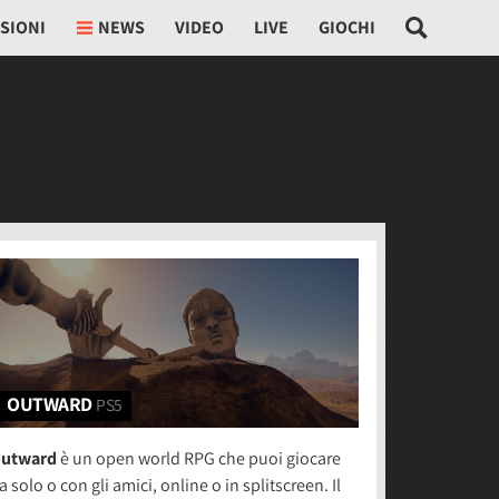
SIONI
NEWS
VIDEO
LIVE
GIOCHI
OUTWARD
PS5
utward
è un open world RPG che puoi giocare
a solo o con gli amici, online o in splitscreen. Il