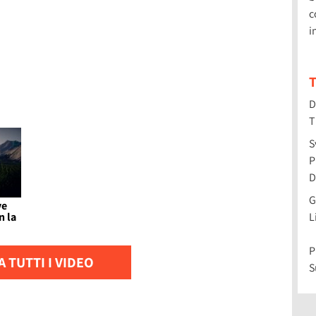
c
i
T
D
T
S
P
D
G
ve
L
n la
P
 TUTTI I VIDEO
S