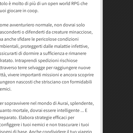
itolo è molto di più di un open world RPG che
uoi giocare in coop.
ome avventuriero normale, non dovrai solo
asconderti o difenderti da creature minacciose,
a anche sfidare le pericolose condizioni
mbientali, proteggerti dalle malattie infettive,
ssicurarti di dormire a sufficienza e rimanere
dratato. Intraprendi spedizioni rischiose
ttraverso terre selvagge per raggiungere nuove
ittà, vivere importanti missioni e ancora scoprire
ungeon nascosti che strisciano con formidabili
emici.
er sopravvivere nel mondo di Aurai, splendente,
uanto mortale, dovrai essere intelligente ... E
reparato. Elabora strategie efficaci per
configgere i tuoi nemici e non trascurare i tuoi
isogni di base. Anche condividere il tuo viaggio