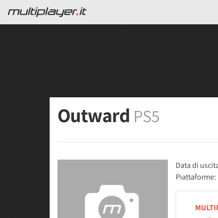
Outward
PS5
Data di uscit
Piattaforme:
MULTI