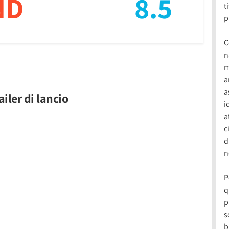
ND
8.5
t
p
C
n
m
a
a
ailer di lancio
i
a
c
d
n
P
q
p
s
b