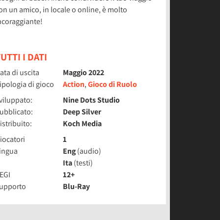
on un amico, in locale o online, è molto
ncoraggiante!
UTTI I DATI
ata di uscita
Maggio 2022
ipologia di gioco
Action
,
Gioco di Ruolo
viluppato:
Nine Dots Studio
ubblicato:
Deep Silver
istribuito:
Koch Media
iocatori
1
ingua
Eng
(audio)
Ita
(testi)
EGI
12+
upporto
Blu-Ray