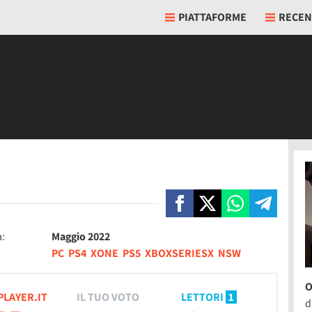
PIATTAFORME
RECEN
a:
Maggio 2022
PC
PS4
XONE
PS5
XBOXSERIESX
NSW
O
PLAYER.IT
IL TUO VOTO
LETTORI
1
d