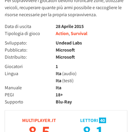
Per sopravvivere i giocatori devono fortificare zone, utilizzare
veicoli, recuperare quante più armi possibile e raccogliere le
risorse necessarie per la propria sopravvivenza.
Data di uscita
28 Aprile 2015
Tipologia di gioco
Action
,
Survival
Sviluppato:
Undead Labs
Pubblicato:
Microsoft
Distribuito:
Microsoft
Giocatori
1
Lingua
Ita
(audio)
Ita
(testi)
Manuale
Ita
PEGI
18+
Supporto
Blu-Ray
MULTIPLAYER.IT
LETTORI
40
8.5
8.1