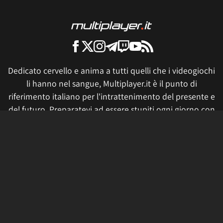
Dedicato cervello e anima a tutti quelli che i videogiochi
li hanno nel sangue, Multiplayer.it è il punto di
riferimento italiano per l'intrattenimento del presente e
del futuro. Preparatevi ad essere stupiti ogni giorno con
articoli, news, video, live e produzioni geniali.
Tutti i prezzi sono validi al momento della pubblicazione. Se
fai click o acquisti qualcosa, potremmo ricevere un compenso.
Informativa sui cookie
Privacy Policy
Termini e condizioni
Etica e trasparenza
Contatti
Lavora con noi
Aggiorna le impostazioni di tracciamento della pubblicità