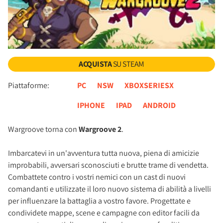
ACQUISTA
SU STEAM
Piattaforme:
PC
NSW
XBOXSERIESX
IPHONE
IPAD
ANDROID
Wargroove torna con
Wargroove 2
.
Imbarcatevi in un'avventura tutta nuova, piena di amicizie
improbabili, avversari sconosciuti e brutte trame di vendetta.
Combattete contro i vostri nemici con un cast di nuovi
comandanti e utilizzate il loro nuovo sistema di abilità a livelli
per influenzare la battaglia a vostro favore. Progettate e
condividete mappe, scene e campagne con editor facili da