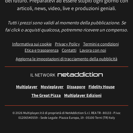
del futuro. Preparatevi ad essere stupiti ogni giorno con
articoli, news, video, live e produzioni geniali.
Tutti i prezzi sono validi al momento della pubblicazione. Se
fai click o acquisti qualcosa, potremmo ricevere un compenso.
Informativa sui cookie
Privacy Policy
Termini e condizioni
Etica e trasparenza
Contatti
Lavora con noi
Aggiorna le impostazioni di tracciamento della pubblicità
IL NETWORK
Multiplayer
Movieplayer
Dissapore
Fidelity House
The Great Pizza
Multiplayer Edizioni
© 2026 Multiplayer.it è di proprietà di NetAddiction S.r.l. REA TR - 80133 - P.iva:
01206540559 – Sede Legale: Piazza Europa, 19 - 05100 Terni (TR) Italy