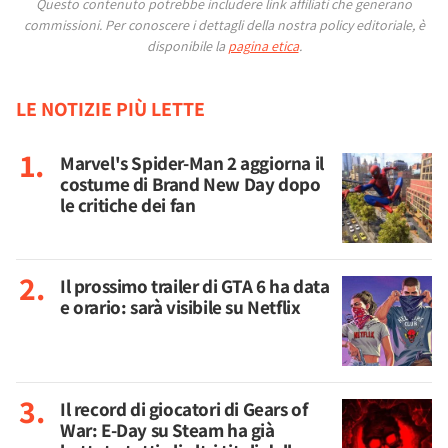
Questo contenuto potrebbe includere link affiliati che generano
commissioni.
Per conoscere i dettagli della nostra policy editoriale, è
disponibile la
pagina etica
.
LE NOTIZIE PIÙ LETTE
Marvel's Spider-Man 2 aggiorna il
costume di Brand New Day dopo
le critiche dei fan
Il prossimo trailer di GTA 6 ha data
e orario: sarà visibile su Netflix
Il record di giocatori di Gears of
War: E-Day su Steam ha già