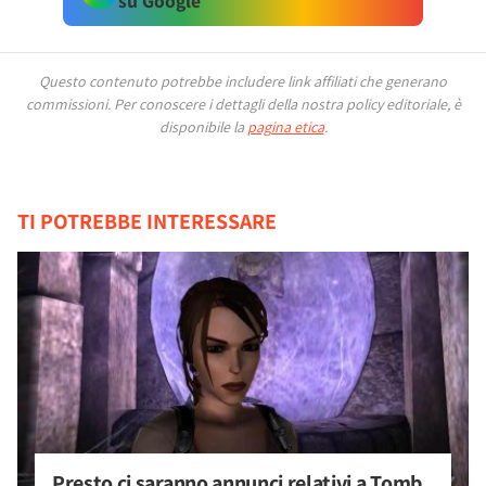
su Google
Questo contenuto potrebbe includere link affiliati che generano
commissioni.
Per conoscere i dettagli della nostra policy editoriale, è
disponibile la
pagina etica
.
TI POTREBBE INTERESSARE
Presto ci saranno annunci relativi a Tomb 