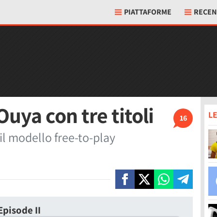
PIATTAFORME
RECEN
Ouya con tre titoli
LE
16
 il modello free-to-play
Episode II