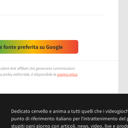
 fonte preferita su Google
ere link affiliati che generano commissioni.
 policy editoriale, è disponibile la
pagina etica
.
Dedicato cervello e anima a tutti quelli che i videogiochi
punto di riferimento italiano per l'intrattenimento del 
stupiti ogni giorno con articoli, news, video, live e prod