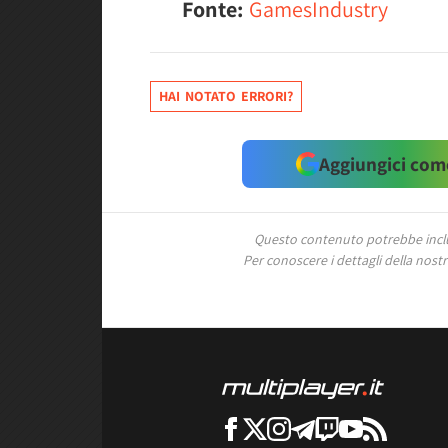
Fonte:
GamesIndustry
HAI NOTATO ERRORI?
Aggiungici come
Questo contenuto potrebbe includ
Per conoscere i dettagli della nostra