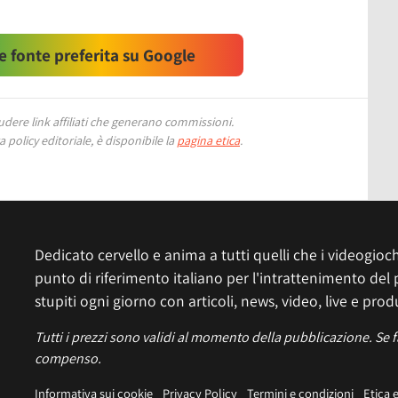
 fonte preferita su Google
ere link affiliati che generano commissioni.
 policy editoriale, è disponibile la
pagina etica
.
Dedicato cervello e anima a tutti quelli che i videogiochi
punto di riferimento italiano per l'intrattenimento del 
stupiti ogni giorno con articoli, news, video, live e prod
Tutti i prezzi sono validi al momento della pubblicazione. Se 
compenso.
Informativa sui cookie
Privacy Policy
Termini e condizioni
Etica 