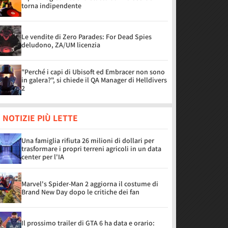
torna indipendente
Le vendite di Zero Parades: For Dead Spies
deludono, ZA/UM licenzia
"Perché i capi di Ubisoft ed Embracer non sono
in galera?", si chiede il QA Manager di Helldivers
2
 NOTIZIE PIÙ LETTE
Una famiglia rifiuta 26 milioni di dollari per
trasformare i propri terreni agricoli in un data
center per l'IA
Marvel's Spider-Man 2 aggiorna il costume di
Brand New Day dopo le critiche dei fan
Il prossimo trailer di GTA 6 ha data e orario: