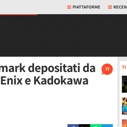
PIATTAFORME
RECEN
emark depositati da
T
77
 Enix e Kadokawa