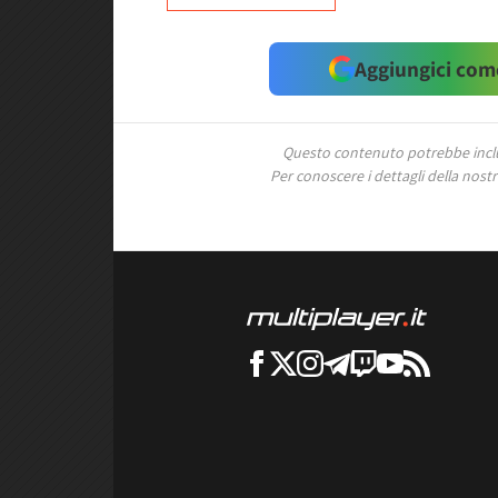
Aggiungici come
Questo contenuto potrebbe includ
Per conoscere i dettagli della nostra