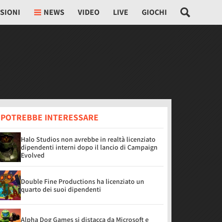
SIONI
NEWS
VIDEO
LIVE
GIOCHI
I POTREBBE INTERESSARE
Halo Studios non avrebbe in realtà licenziato
dipendenti interni dopo il lancio di Campaign
Evolved
Double Fine Productions ha licenziato un
quarto dei suoi dipendenti
Alpha Dog Games si distacca da Microsoft e