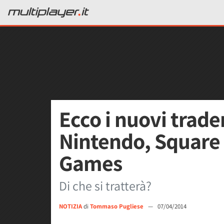
Ecco i nuovi trad
Nintendo, Square
Games
Di che si tratterà?
NOTIZIA
di
Tommaso Pugliese
—
07/04/2014