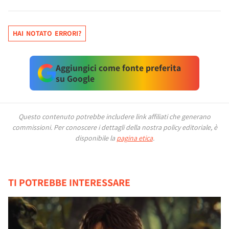
HAI NOTATO ERRORI?
Aggiungici come fonte preferita
su Google
Questo contenuto potrebbe includere link affiliati che generano
commissioni.
Per conoscere i dettagli della nostra policy editoriale, è
disponibile la
pagina etica
.
TI POTREBBE INTERESSARE