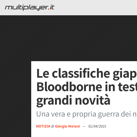
Le classifiche gia
Bloodborne in tes
grandi novità
Una vera e propria guerra dei nu
NOTIZIA
di
Giorgio Melani
—
01/04/2015