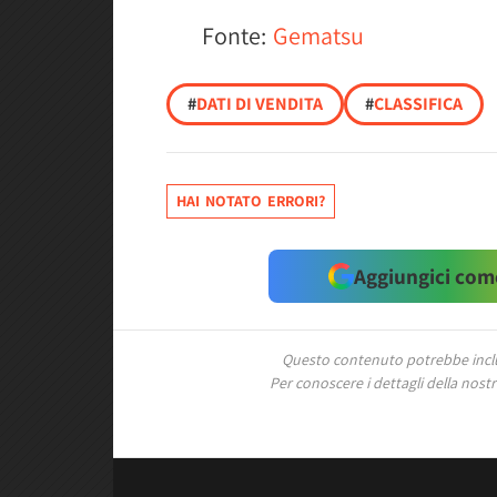
Fonte:
Gematsu
#
DATI DI VENDITA
#
CLASSIFICA
HAI NOTATO ERRORI?
Aggiungici come
Questo contenuto potrebbe includ
Per conoscere i dettagli della nostra