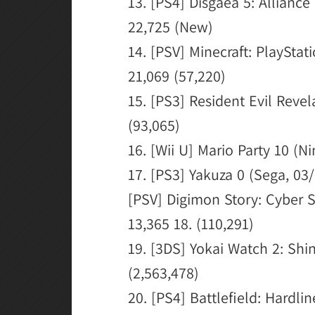
13. [PS4] Disgaea 5: Alliance
22,725 (New)
14. [PSV] Minecraft: PlayStati
21,069 (57,220)
15. [PS3] Resident Evil Reve
(93,065)
16. [Wii U] Mario Party 10 (N
17. [PS3] Yakuza 0 (Sega, 03/
[PSV] Digimon Story: Cyber 
13,365 18. (110,291)
19. [3DS] Yokai Watch 2: Shin
(2,563,478)
20. [PS4] Battlefield: Hardlin