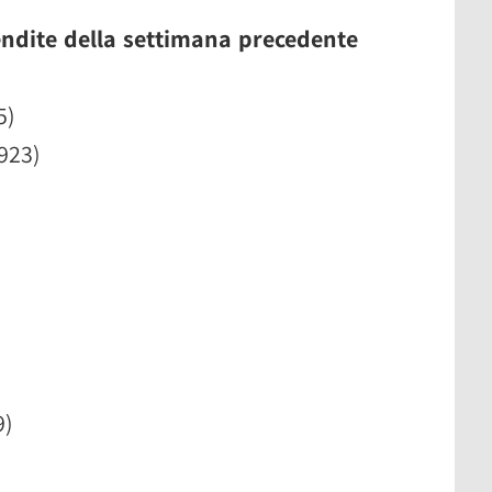
ndite della settimana precedente
5)
,923)
)
9)