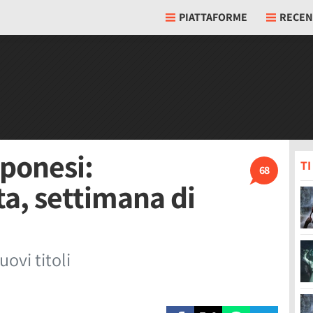
PIATTAFORME
RECEN
pponesi:
T
68
ta, settimana di
ovi titoli