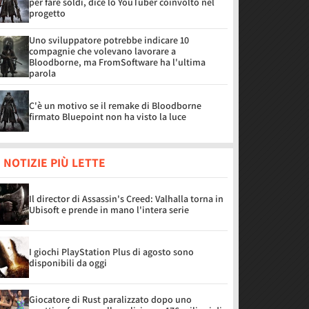
per fare soldi, dice lo YouTuber coinvolto nel
progetto
Uno sviluppatore potrebbe indicare 10
compagnie che volevano lavorare a
Bloodborne, ma FromSoftware ha l'ultima
parola
C'è un motivo se il remake di Bloodborne
firmato Bluepoint non ha visto la luce
 NOTIZIE PIÙ LETTE
Il director di Assassin's Creed: Valhalla torna in
Ubisoft e prende in mano l'intera serie
I giochi PlayStation Plus di agosto sono
disponibili da oggi
Giocatore di Rust paralizzato dopo uno