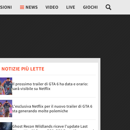
SIONI
NEWS
VIDEO
LIVE
GIOCHI
 NOTIZIE PIÙ LETTE
Il prossimo trailer di GTA 6 ha data e orario:
sarà visibile su Netflix
L'esclusiva Netflix per il nuovo trailer di GTA 6
sta generando molte polemiche
Ghost Recon Wildlands riceve l'update Last