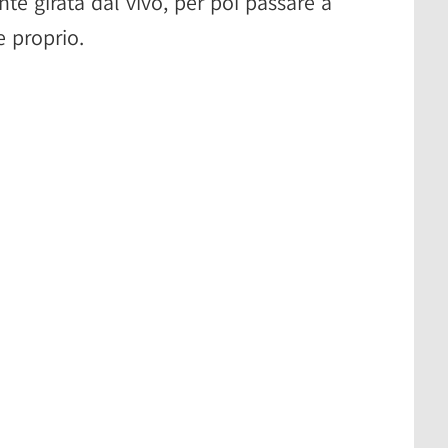
te girata dal vivo, per poi passare a
e proprio.