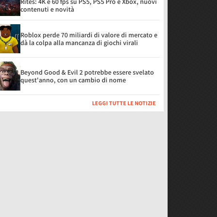
Rites: 4K e 60 fps su PS5, PS5 Pro e Xbox, nuovi
contenuti e novità
Roblox perde 70 miliardi di valore di mercato e
dà la colpa alla mancanza di giochi virali
Beyond Good & Evil 2 potrebbe essere svelato
quest'anno, con un cambio di nome
LEGGI TUTTE LE NOTIZIE