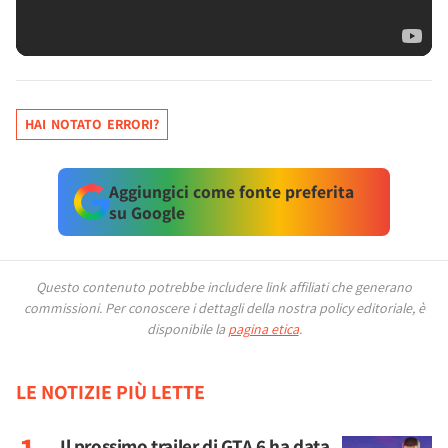
HAI NOTATO ERRORI?
Aggiungici come fonte preferita
su Google
Questo contenuto potrebbe includere link affiliati che generano
commissioni.
Per conoscere i dettagli della nostra policy editoriale, è
disponibile la
pagina etica
.
LE NOTIZIE PIÙ LETTE
Il prossimo trailer di GTA 6 ha data