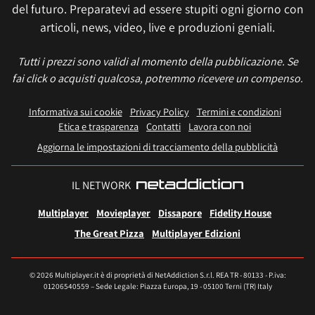
del futuro. Preparatevi ad essere stupiti ogni giorno con
articoli, news, video, live e produzioni geniali.
Tutti i prezzi sono validi al momento della pubblicazione. Se
fai click o acquisti qualcosa, potremmo ricevere un compenso.
Informativa sui cookie
Privacy Policy
Termini e condizioni
Etica e trasparenza
Contatti
Lavora con noi
Aggiorna le impostazioni di tracciamento della pubblicità
IL NETWORK
Multiplayer
Movieplayer
Dissapore
Fidelity House
The Great Pizza
Multiplayer Edizioni
© 2026 Multiplayer.it è di proprietà di NetAddiction S.r.l. REA TR - 80133 - P.iva:
01206540559 – Sede Legale: Piazza Europa, 19 - 05100 Terni (TR) Italy