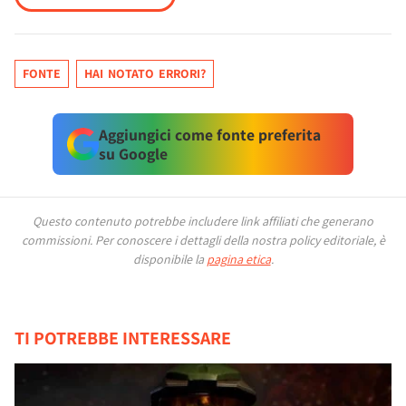
FONTE
HAI NOTATO ERRORI?
Aggiungici come fonte preferita
su Google
Questo contenuto potrebbe includere link affiliati che generano
commissioni.
Per conoscere i dettagli della nostra policy editoriale, è
disponibile la
pagina etica
.
TI POTREBBE INTERESSARE