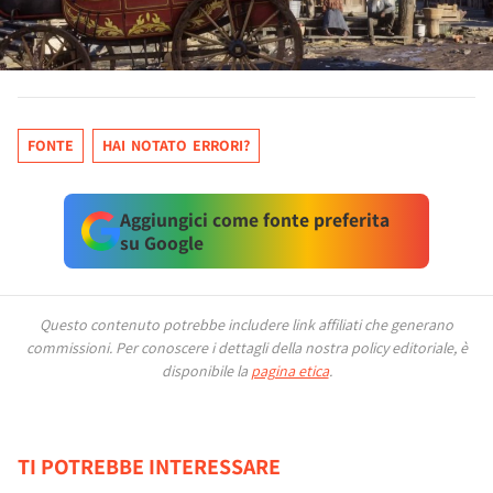
FONTE
HAI NOTATO ERRORI?
Aggiungici come fonte preferita
su Google
Questo contenuto potrebbe includere link affiliati che generano
commissioni.
Per conoscere i dettagli della nostra policy editoriale, è
disponibile la
pagina etica
.
TI POTREBBE INTERESSARE