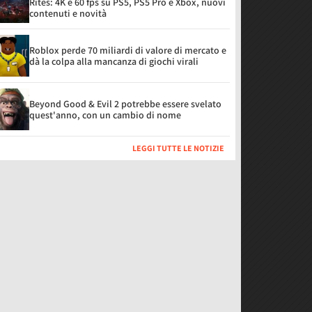
Rites: 4K e 60 fps su PS5, PS5 Pro e Xbox, nuovi
contenuti e novità
Roblox perde 70 miliardi di valore di mercato e
dà la colpa alla mancanza di giochi virali
Beyond Good & Evil 2 potrebbe essere svelato
quest'anno, con un cambio di nome
LEGGI TUTTE LE NOTIZIE