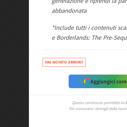
generazione e riprendi la part
abbandonata
*Include tutti i contenuti sca
e Borderlands: The Pre-Seque
HAI NOTATO ERRORI?
Aggiungici come
Questo contenuto potrebbe includ
Per conoscere i dettagli della nostra