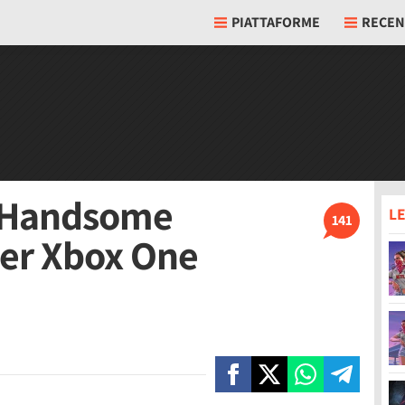
PIATTAFORME
RECEN
e Handsome
LE
141
per Xbox One