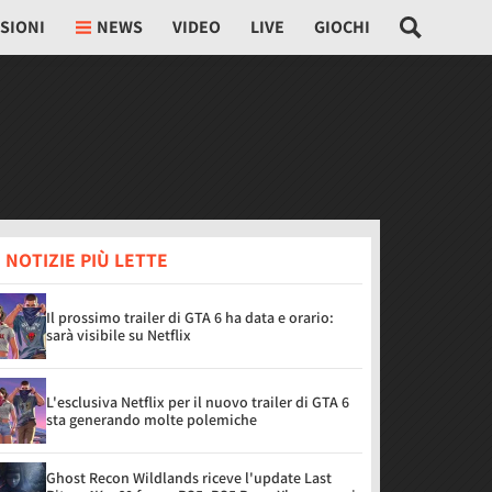
SIONI
NEWS
VIDEO
LIVE
GIOCHI
 NOTIZIE PIÙ LETTE
Il prossimo trailer di GTA 6 ha data e orario:
sarà visibile su Netflix
L'esclusiva Netflix per il nuovo trailer di GTA 6
sta generando molte polemiche
Ghost Recon Wildlands riceve l'update Last