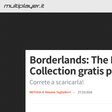
Borderlands: Th
Collection gratis 
Correte a scaricarla!
NOTIZIA
di
Simone Tagliaferri
—
27/10/2016