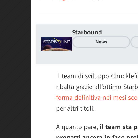
Starbound
News
Il team di sviluppo Chucklef
ribalta grazie all'ottimo Sta
forma definitiva nei mesi sco
per altri titoli.
A quanto pare,
il team sta 
progetti ancora in fase pre