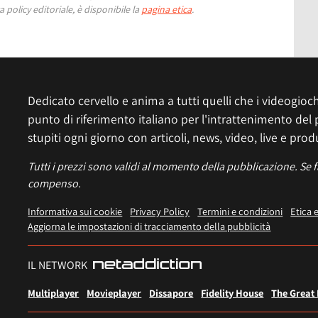
 policy editoriale, è disponibile la
pagina etica
.
Dedicato cervello e anima a tutti quelli che i videogiochi
punto di riferimento italiano per l'intrattenimento del 
stupiti ogni giorno con articoli, news, video, live e prod
Tutti i prezzi sono validi al momento della pubblicazione. Se 
compenso.
Informativa sui cookie
Privacy Policy
Termini e condizioni
Etica 
Aggiorna le impostazioni di tracciamento della pubblicità
IL NETWORK
Multiplayer
Movieplayer
Dissapore
Fidelity House
The Great