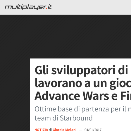
Gli sviluppatori d
lavorano a un gioc
Advance Wars e F
Ottime base di partenza per il 
team di Starbound
NOTIZIA
di
Giorgio Melani
—
04/01/2017