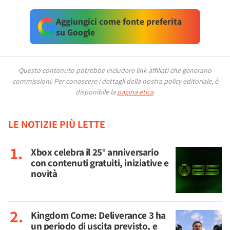
Aggiungici come fonte preferita
su Google
Questo contenuto potrebbe includere link affiliati che generano
commissioni.
Per conoscere i dettagli della nostra policy editoriale, è
disponibile la
pagina etica
.
LE NOTIZIE PIÙ LETTE
Xbox celebra il 25° anniversario
con contenuti gratuiti, iniziative e
novità
Kingdom Come: Deliverance 3 ha
un periodo di uscita previsto, e