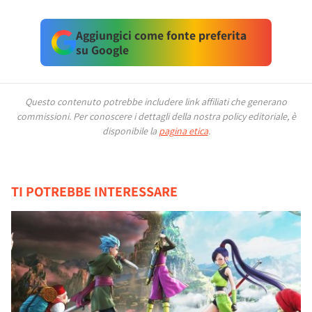
Aggiungici come fonte preferita
su Google
Questo contenuto potrebbe includere link affiliati che generano
commissioni.
Per conoscere i dettagli della nostra policy editoriale, è
disponibile la
pagina etica
.
TI POTREBBE INTERESSARE