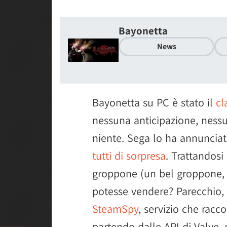
Bayonetta
News
Bayonetta su PC è stato il
cl
nessuna anticipazione, ness
niente. Sega lo ha annuncia
tutti di sorpresa
. Trattandosi
groppone (un bel groppone, 
potesse vendere? Parecchio, a
SteamSpy
, servizio che racco
partendo dalle API di Valve, 