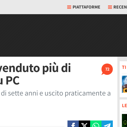
PIATTAFORME
RECEN
venduto più di
T
72
u PC
di sette anni e uscito praticamente a
LE