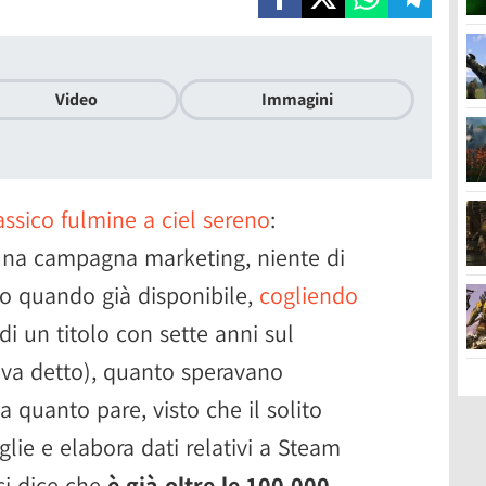
Video
Immagini
assico fulmine a ciel sereno
:
una campagna marketing, niente di
to quando già disponibile,
cogliendo
 di un titolo con sette anni sul
va detto), quanto speravano
 quanto pare, visto che il solito
glie e elabora dati relativi a Steam
ci dice che
è già oltre le 100.000