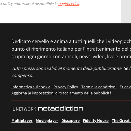
 policy editoriale, è disponibile la
pagina etica
.
Dedicato cervello e anima a tutti quelli che i videogiochi
punto di riferimento italiano per l'intrattenimento del 
stupiti ogni giorno con articoli, news, video, live e prod
Tutti i prezzi sono validi al momento della pubblicazione. Se 
compenso.
Informativa sui cookie
Privacy Policy
Termini e condizioni
Etica 
Aggiorna le impostazioni di tracciamento della pubblicità
IL NETWORK
Multiplayer
Movieplayer
Dissapore
Fidelity House
The Great