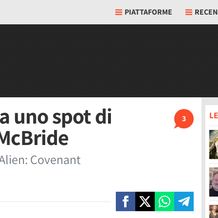
PIATTAFORME
RECEN
 uno spot di
LE
3
 McBride
 Alien: Covenant