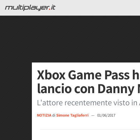
Xbox Game Pass ha
lancio con Danny
L'attore recentemente visto in
NOTIZIA
di
Simone Tagliaferri
—
01/06/2017