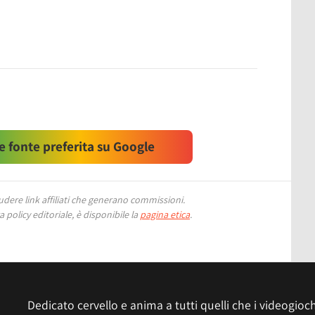
 fonte preferita su Google
ere link affiliati che generano commissioni.
 policy editoriale, è disponibile la
pagina etica
.
Dedicato cervello e anima a tutti quelli che i videogiochi