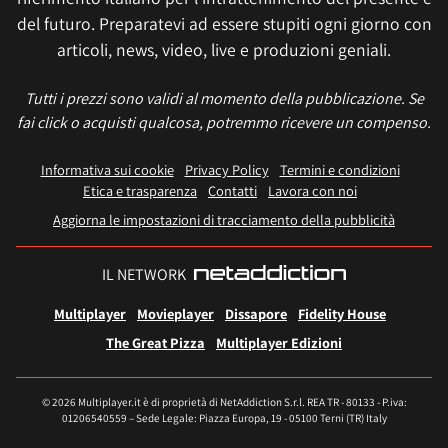
del futuro. Preparatevi ad essere stupiti ogni giorno con
articoli, news, video, live e produzioni geniali.
Tutti i prezzi sono validi al momento della pubblicazione. Se
fai click o acquisti qualcosa, potremmo ricevere un compenso.
Informativa sui cookie
Privacy Policy
Termini e condizioni
Etica e trasparenza
Contatti
Lavora con noi
Aggiorna le impostazioni di tracciamento della pubblicità
IL NETWORK
Multiplayer
Movieplayer
Dissapore
Fidelity House
The Great Pizza
Multiplayer Edizioni
© 2026 Multiplayer.it è di proprietà di NetAddiction S.r.l. REA TR - 80133 - P.iva:
01206540559 – Sede Legale: Piazza Europa, 19 - 05100 Terni (TR) Italy