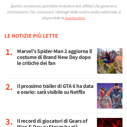
Questo contenuto potrebbe includere link affiliati che generano
commissioni.
Per conoscere i dettagli della nostra policy editoriale, è
disponibile la
pagina etica
.
LE NOTIZIE PIÙ LETTE
Marvel's Spider-Man 2 aggiorna il
costume di Brand New Day dopo
le critiche dei fan
Il prossimo trailer di GTA 6 ha data
e orario: sarà visibile su Netflix
Il record di giocatori di Gears of
War: E-Day su Steam ha già