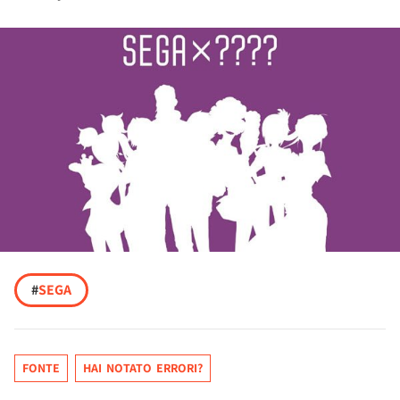
#
SEGA
FONTE
HAI NOTATO ERRORI?