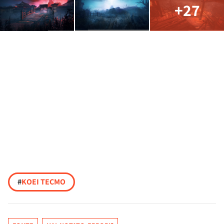
+27
#
KOEI TECMO