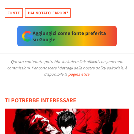
FONTE
HAI NOTATO ERRORI?
Aggiungici come fonte preferita
su Google
Questo contenuto potrebbe includere link affiliati che generano
commissioni.
Per conoscere i dettagli della nostra policy editoriale, è
disponibile la
pagina etica
.
TI POTREBBE INTERESSARE