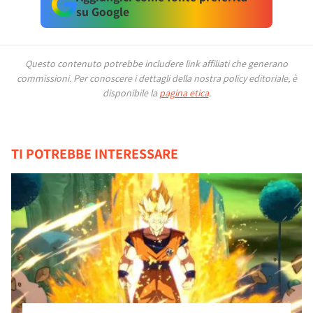
su Google
Questo contenuto potrebbe includere link affiliati che generano
commissioni.
Per conoscere i dettagli della nostra policy editoriale, è
disponibile la
pagina etica
.
TI POTREBBE INTERESSARE