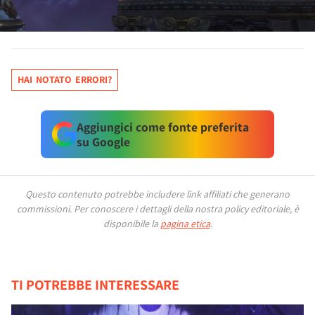
HAI NOTATO ERRORI?
Aggiungici come fonte preferita
su Google
Questo contenuto potrebbe includere link affiliati che generano
commissioni.
Per conoscere i dettagli della nostra policy editoriale, è
disponibile la
pagina etica
.
TI POTREBBE INTERESSARE