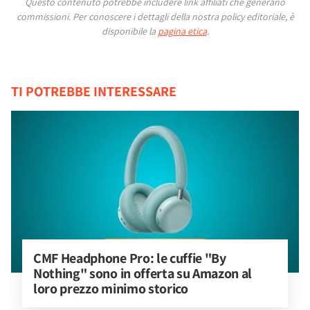
Questo contenuto potrebbe includere link affiliati che generano
commissioni.
Per conoscere i dettagli della nostra policy editoriale, è
disponibile la
pagina etica
.
TI POTREBBE INTERESSARE
CMF Headphone Pro: le cuffie "By 
Nothing" sono in offerta su Amazon al 
loro prezzo minimo storico