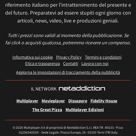
riferimento italiano per l'intrattenimento del presente e
del futuro. Preparatevi ad essere stupiti ogni giorno con
articoli, news, video, live e produzioni geniali.
Tutti i prezzi sono validi al momento della pubblicazione. Se
fai click o acquisti qualcosa, potremmo ricevere un compenso.
Informativa sui cookie
Privacy Policy
Termini e condizioni
Etica e trasparenza
Contatti
Lavora con noi
Aggiorna le impostazioni di tracciamento della pubblicità
IL NETWORK
Multiplayer
Movieplayer
Dissapore
Fidelity House
The Great Pizza
Multiplayer Edizioni
© 2026 Multiplayer.it è di proprietà di NetAddiction S.r.l. REA TR - 80133 - P.iva:
01206540559 – Sede Legale: Piazza Europa, 19 - 05100 Terni (TR) Italy