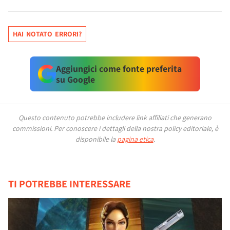
HAI NOTATO ERRORI?
Aggiungici come fonte preferita
su Google
Questo contenuto potrebbe includere link affiliati che generano
commissioni.
Per conoscere i dettagli della nostra policy editoriale, è
disponibile la
pagina etica
.
TI POTREBBE INTERESSARE