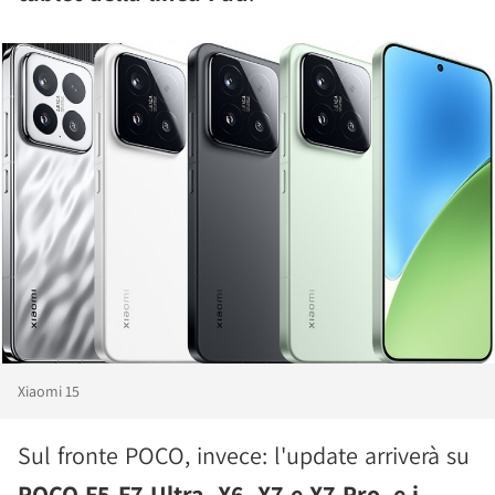
Xiaomi 15
Sul fronte POCO, invece: l'update arriverà su
POCO F5-F7 Ultra, X6, X7 e X7 Pro, e i