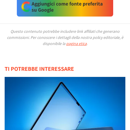
Aggiungici come fonte preferita
su Google
Questo contenuto potrebbe includere link affiliati che generano
commissioni.
Per conoscere i dettagli della nostra policy editoriale, è
disponibile la
pagina etica
.
TI POTREBBE INTERESSARE