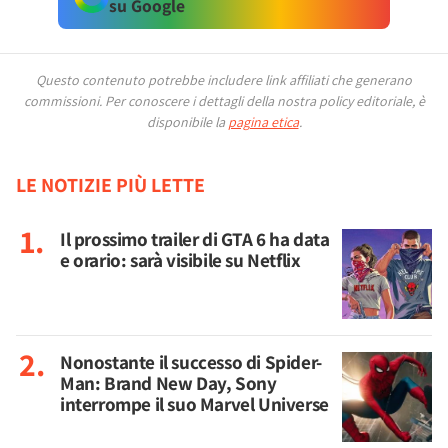
su Google
Questo contenuto potrebbe includere link affiliati che generano
commissioni.
Per conoscere i dettagli della nostra policy editoriale, è
disponibile la
pagina etica
.
LE NOTIZIE PIÙ LETTE
Il prossimo trailer di GTA 6 ha data
e orario: sarà visibile su Netflix
Nonostante il successo di Spider-
Man: Brand New Day, Sony
interrompe il suo Marvel Universe