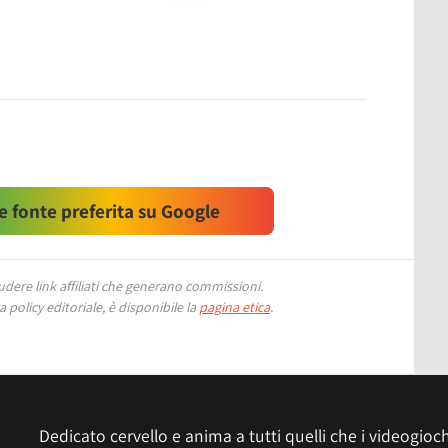
 fonte preferita su Google
ere link affiliati che generano commissioni.
 policy editoriale, è disponibile la
pagina etica
.
Dedicato cervello e anima a tutti quelli che i videogiochi