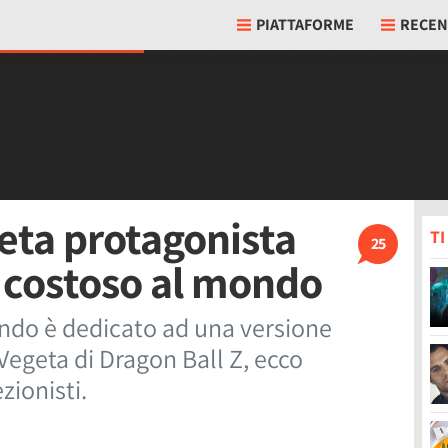
PIATTAFORME
RECEN
geta protagonista
T
25
 costoso al mondo
ondo è dedicato ad una versione
Vegeta di Dragon Ball Z, ecco
zionisti.