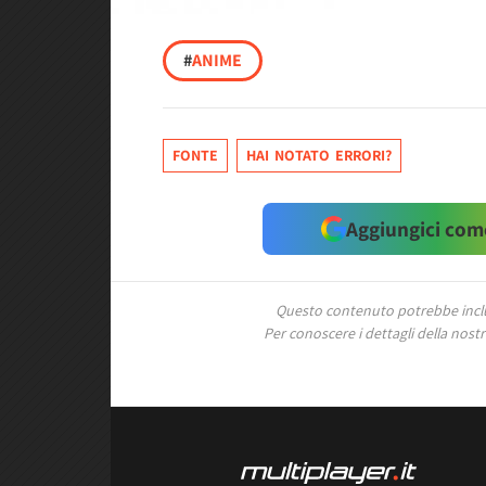
#
ANIME
FONTE
HAI NOTATO ERRORI?
Aggiungici come
Questo contenuto potrebbe includ
Per conoscere i dettagli della nostra