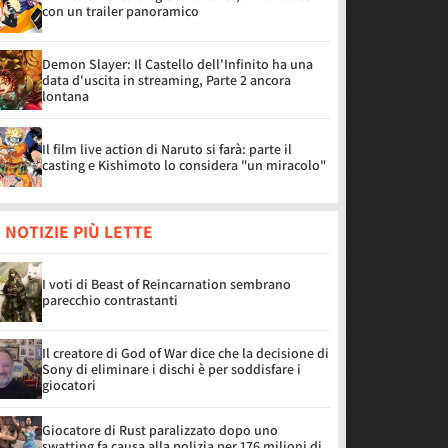
con un trailer panoramico
Demon Slayer: Il Castello dell'Infinito ha una
data d'uscita in streaming, Parte 2 ancora
lontana
Il film live action di Naruto si farà: parte il
casting e Kishimoto lo considera "un miracolo"
 NOTIZIE PIÙ LETTE
I voti di Beast of Reincarnation sembrano
parecchio contrastanti
Il creatore di God of War dice che la decisione di
Sony di eliminare i dischi è per soddisfare i
giocatori
Giocatore di Rust paralizzato dopo uno
swatting fa causa alla polizia per 176 milioni di