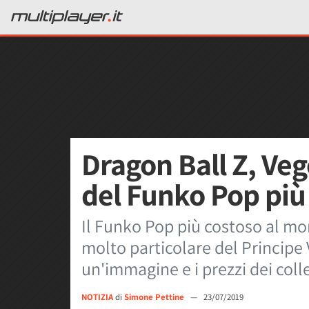
Dragon Ball Z, Ve
del Funko Pop più
Il Funko Pop più costoso al m
molto particolare del Principe 
un'immagine e i prezzi dei colle
NOTIZIA
di
Simone Pettine
—
23/07/2019