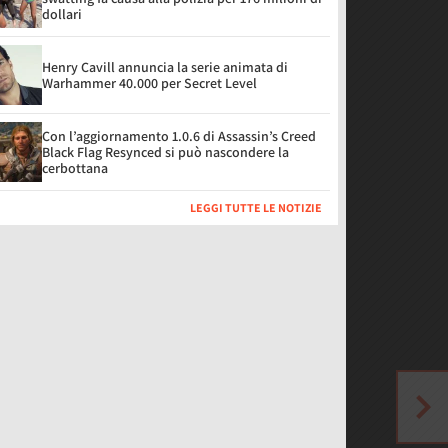
dollari
Henry Cavill annuncia la serie animata di
Warhammer 40.000 per Secret Level
Con l’aggiornamento 1.0.6 di Assassin’s Creed
Black Flag Resynced si può nascondere la
cerbottana
LEGGI TUTTE LE NOTIZIE