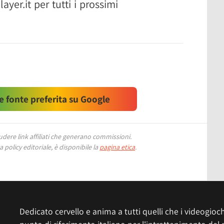
ayer.it per tutti i prossimi
 fonte preferita su Google
ere link affiliati che generano commissioni.
 policy editoriale, è disponibile la
pagina etica
.
Dedicato cervello e anima a tutti quelli che i videogiochi