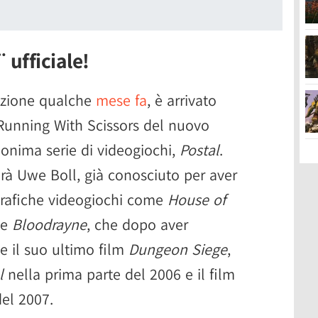
¨ ufficiale!
azione qualche
mese fa
, è arrivato
 Running With Scissors del nuovo
omonima serie di videogiochi,
Postal
.
arà Uwe Boll, già conosciuto per aver
grafiche videogiochi come
House of
e
Bloodrayne
, che dopo aver
e il suo ultimo film
Dungeon Siege
,
l
nella prima parte del 2006 e il film
el 2007.