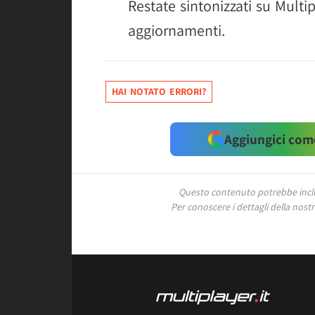
Restate sintonizzati su Multipl
aggiornamenti.
HAI NOTATO ERRORI?
Aggiungici come
Questo contenuto potrebbe includ
Per conoscere i dettagli della nostra