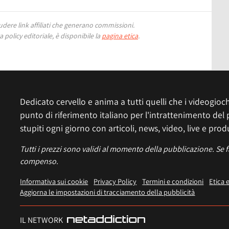
ere link affiliati che generano commissioni.
 policy editoriale, è disponibile la
pagina etica
.
Dedicato cervello e anima a tutti quelli che i videogiochi
punto di riferimento italiano per l'intrattenimento del 
stupiti ogni giorno con articoli, news, video, live e prod
Tutti i prezzi sono validi al momento della pubblicazione. Se 
compenso.
Informativa sui cookie
Privacy Policy
Termini e condizioni
Etica 
Aggiorna le impostazioni di tracciamento della pubblicità
IL NETWORK