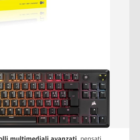
olli multimediali avanzati
, pensati