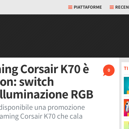
PIATTAFORME
RECEN
ing Corsair K70 è
T
0
zon: switch
illuminazione RGB
 disponibile una promozione
gaming Corsair K70 che cala