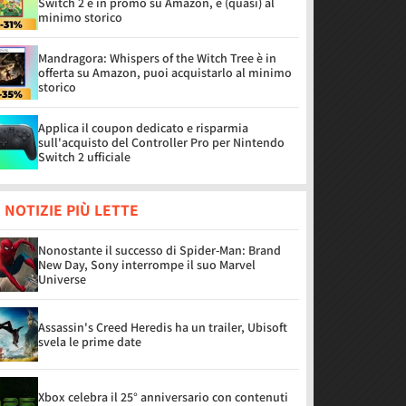
Switch 2 è in promo su Amazon, è (quasi) al
minimo storico
Mandragora: Whispers of the Witch Tree è in
offerta su Amazon, puoi acquistarlo al minimo
storico
Applica il coupon dedicato e risparmia
sull'acquisto del Controller Pro per Nintendo
Switch 2 ufficiale
 NOTIZIE PIÙ LETTE
Nonostante il successo di Spider-Man: Brand
New Day, Sony interrompe il suo Marvel
Universe
Assassin's Creed Heredis ha un trailer, Ubisoft
svela le prime date
Xbox celebra il 25° anniversario con contenuti