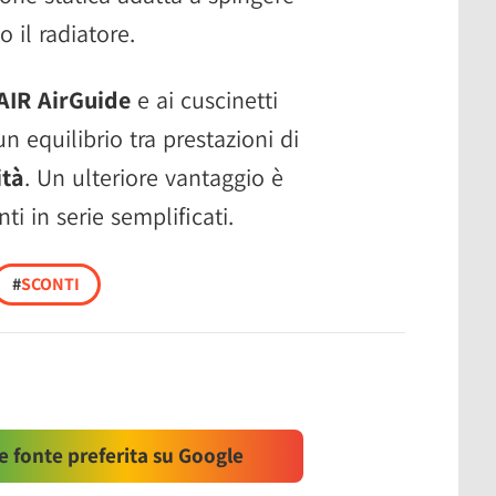
o il radiatore.
AIR AirGuide
e ai cuscinetti
n equilibrio tra prestazioni di
ità
. Un ulteriore vantaggio è
i in serie semplificati.
#
SCONTI
 fonte preferita su Google