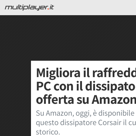
Migliora il raffre
PC con il dissipato
offerta su Amazon
Su Amazon, oggi, è disponibil
questo dissipatore Corsair il c
storico.