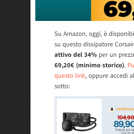
Su Amazon, oggi, è disponib
su questo dissipatore Corsair
attivo del 34%
per un prezzo
69,20€ (minimo storico)
.
Pu
questo link
, oppure accedi a
sotto: