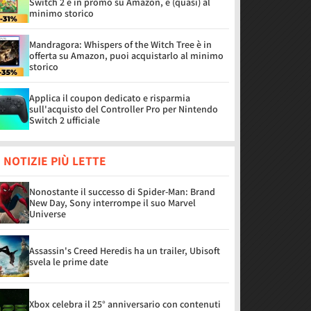
Switch 2 è in promo su Amazon, è (quasi) al
minimo storico
Mandragora: Whispers of the Witch Tree è in
offerta su Amazon, puoi acquistarlo al minimo
storico
Applica il coupon dedicato e risparmia
sull'acquisto del Controller Pro per Nintendo
Switch 2 ufficiale
 NOTIZIE PIÙ LETTE
Nonostante il successo di Spider-Man: Brand
New Day, Sony interrompe il suo Marvel
Universe
Assassin's Creed Heredis ha un trailer, Ubisoft
svela le prime date
Xbox celebra il 25° anniversario con contenuti