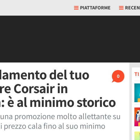
PIATTAFORME
RECEN
ddamento del tuo
T
0
re Corsair in
: è al minimo storico
e una promozione molto allettante su
ui prezzo cala fino al suo minimo