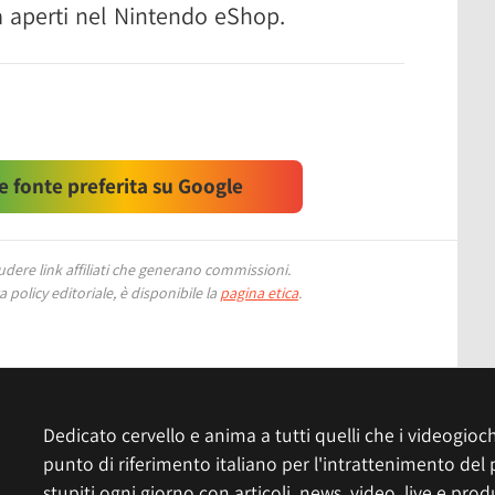
ià aperti nel Nintendo eShop.
 fonte preferita su Google
ere link affiliati che generano commissioni.
 policy editoriale, è disponibile la
pagina etica
.
Dedicato cervello e anima a tutti quelli che i videogiochi
punto di riferimento italiano per l'intrattenimento del 
stupiti ogni giorno con articoli, news, video, live e prod