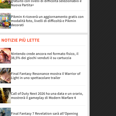
gratuito con livelli di difficoltà selezionabili e
Nuova Partita+
Pikmin 4 riceverà un aggiornamento gratis con
modalità foto, livelli di difficoltà e Pikmin
decorati
 NOTIZIE PIÙ LETTE
Nintendo crede ancora nel formato fisico, il
38,5% dei giochi venduti è su cartuccia
Final Fantasy Resonance mostra il Warrior of
Light in uno spettacolare trailer
Call of Duty Next 2026 ha una data e un orario,
mostrerà il gameplay di Modern Warfare 4
Final Fantasy 7 Revelation sarà all’Opening