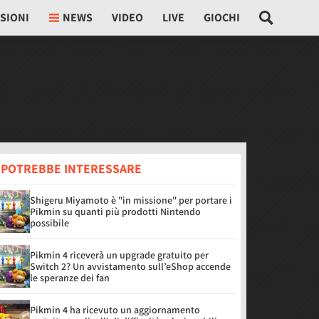
SIONI
NEWS
VIDEO
LIVE
GIOCHI
I POTREBBE INTERESSARE
Shigeru Miyamoto è "in missione" per portare i
Pikmin su quanti più prodotti Nintendo
possibile
Pikmin 4 riceverà un upgrade gratuito per
Switch 2? Un avvistamento sull’eShop accende
le speranze dei fan
Pikmin 4 ha ricevuto un aggiornamento