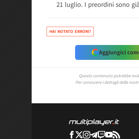
21 luglio. I preordini sono g
HAI NOTATO ERRORI?
Aggiungici come
Questo contenuto potrebbe includ
Per conoscere i dettagli della nostra