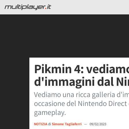
Pikmin 4: vediamo 
d'immagini dal Ni
Vediamo una ricca galleria d'i
occasione del Nintendo Direct di
gameplay.
NOTIZIA
di
Simone Tagliaferri
—
09/02/2023