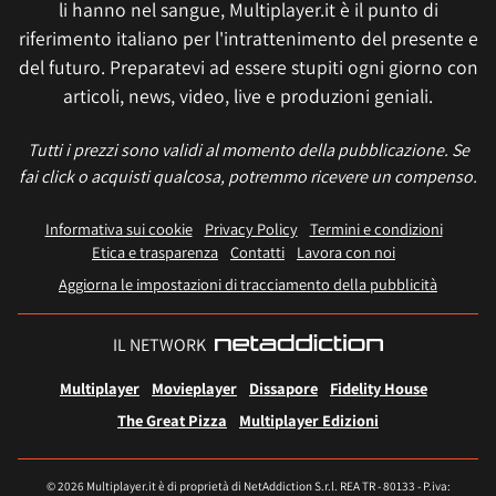
li hanno nel sangue, Multiplayer.it è il punto di
riferimento italiano per l'intrattenimento del presente e
del futuro. Preparatevi ad essere stupiti ogni giorno con
articoli, news, video, live e produzioni geniali.
Tutti i prezzi sono validi al momento della pubblicazione. Se
fai click o acquisti qualcosa, potremmo ricevere un compenso.
Informativa sui cookie
Privacy Policy
Termini e condizioni
Etica e trasparenza
Contatti
Lavora con noi
Aggiorna le impostazioni di tracciamento della pubblicità
IL NETWORK
Multiplayer
Movieplayer
Dissapore
Fidelity House
The Great Pizza
Multiplayer Edizioni
© 2026 Multiplayer.it è di proprietà di NetAddiction S.r.l. REA TR - 80133 - P.iva: