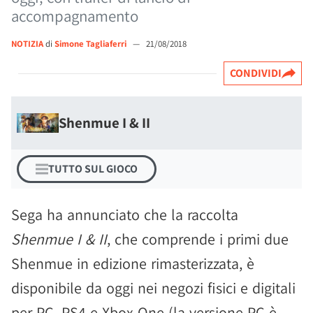
accompagnamento
NOTIZIA
di
Simone Tagliaferri
—
21/08/2018
CONDIVIDI
Shenmue I & II
TUTTO SUL GIOCO
Sega ha annunciato che la raccolta
Shenmue I & II
, che comprende i primi due
Shenmue in edizione rimasterizzata, è
disponibile da oggi nei negozi fisici e digitali
per PC, PS4 e Xbox One (la versione PC è