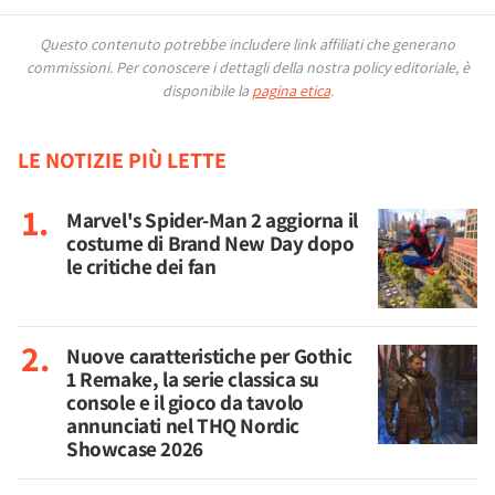
Questo contenuto potrebbe includere link affiliati che generano
commissioni.
Per conoscere i dettagli della nostra policy editoriale, è
disponibile la
pagina etica
.
LE NOTIZIE PIÙ LETTE
Marvel's Spider-Man 2 aggiorna il
costume di Brand New Day dopo
le critiche dei fan
Nuove caratteristiche per Gothic
1 Remake, la serie classica su
console e il gioco da tavolo
annunciati nel THQ Nordic
Showcase 2026