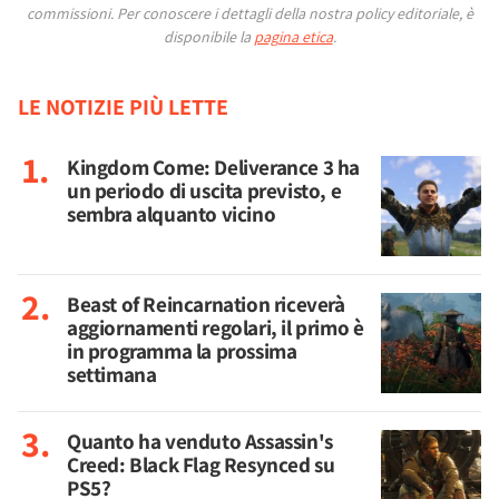
commissioni.
Per conoscere i dettagli della nostra policy editoriale, è
disponibile la
pagina etica
.
LE NOTIZIE PIÙ LETTE
Kingdom Come: Deliverance 3 ha
un periodo di uscita previsto, e
sembra alquanto vicino
Beast of Reincarnation riceverà
aggiornamenti regolari, il primo è
in programma la prossima
settimana
Quanto ha venduto Assassin's
Creed: Black Flag Resynced su
PS5?