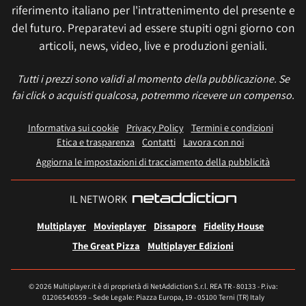
riferimento italiano per l'intrattenimento del presente e
del futuro. Preparatevi ad essere stupiti ogni giorno con
articoli, news, video, live e produzioni geniali.
Tutti i prezzi sono validi al momento della pubblicazione. Se
fai click o acquisti qualcosa, potremmo ricevere un compenso.
Informativa sui cookie
Privacy Policy
Termini e condizioni
Etica e trasparenza
Contatti
Lavora con noi
Aggiorna le impostazioni di tracciamento della pubblicità
IL NETWORK
Multiplayer
Movieplayer
Dissapore
Fidelity House
The Great Pizza
Multiplayer Edizioni
© 2026 Multiplayer.it è di proprietà di NetAddiction S.r.l. REA TR - 80133 - P.iva:
01206540559 – Sede Legale: Piazza Europa, 19 - 05100 Terni (TR) Italy