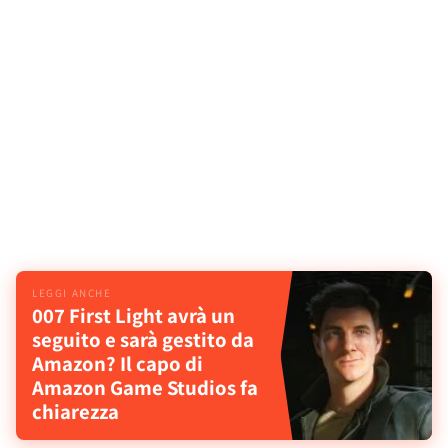
007 First Light avrà un
seguito e sarà gestito da
Amazon? Il capo di
Amazon Game Studios fa
chiarezza