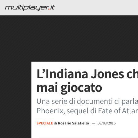
L’Indiana Jones 
mai giocato
Una serie di documenti ci parla
Phoenix, sequel di Fate of Atla
SPECIALE
di
Rosario Salatiello
—
08/08/2016