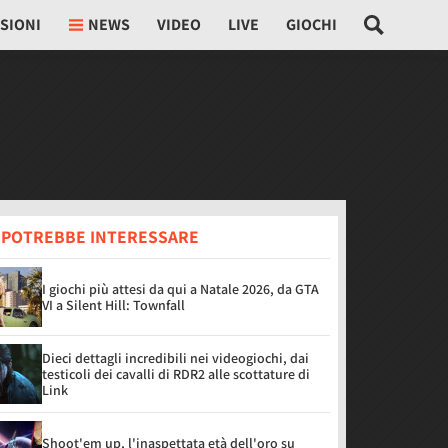
SIONI
NEWS
VIDEO
LIVE
GIOCHI
I POTREBBE INTERESSARE
I giochi più attesi da qui a Natale 2026, da GTA
VI a Silent Hill: Townfall
Dieci dettagli incredibili nei videogiochi, dai
testicoli dei cavalli di RDR2 alle scottature di
Link
Shoot'em up, l'inaspettata età dell'oro su