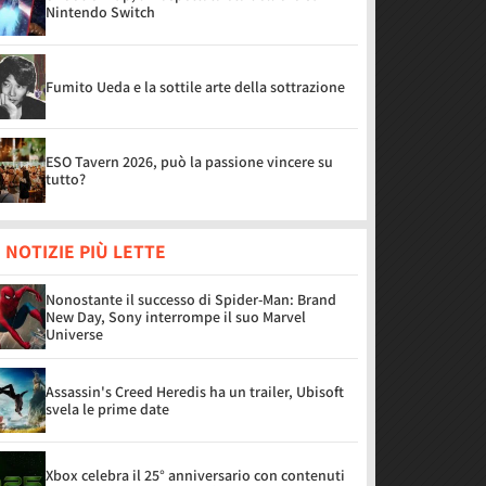
Nintendo Switch
Fumito Ueda e la sottile arte della sottrazione
ESO Tavern 2026, può la passione vincere su
tutto?
 NOTIZIE PIÙ LETTE
Nonostante il successo di Spider-Man: Brand
New Day, Sony interrompe il suo Marvel
Universe
Assassin's Creed Heredis ha un trailer, Ubisoft
svela le prime date
Xbox celebra il 25° anniversario con contenuti