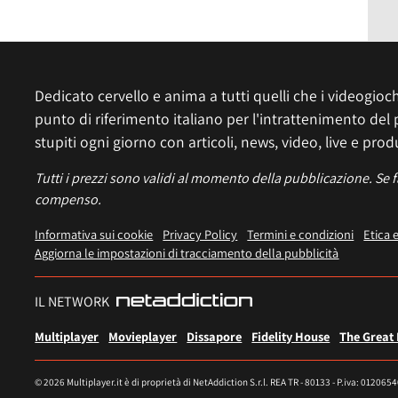
Dedicato cervello e anima a tutti quelli che i videogiochi
punto di riferimento italiano per l'intrattenimento del 
stupiti ogni giorno con articoli, news, video, live e prod
Tutti i prezzi sono validi al momento della pubblicazione. Se 
compenso.
Informativa sui cookie
Privacy Policy
Termini e condizioni
Etica 
Aggiorna le impostazioni di tracciamento della pubblicità
IL NETWORK
Multiplayer
Movieplayer
Dissapore
Fidelity House
The Great
© 2026 Multiplayer.it è di proprietà di NetAddiction S.r.l. REA TR - 80133 - P.iva: 012065