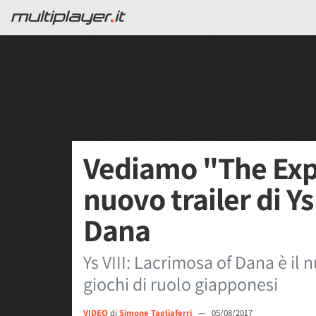
Vediamo "The Explo
nuovo trailer di Ys
Dana
Ys VIII: Lacrimosa of Dana è il 
giochi di ruolo giapponesi
VIDEO
di
Simone Tagliaferri
—
05/08/2017