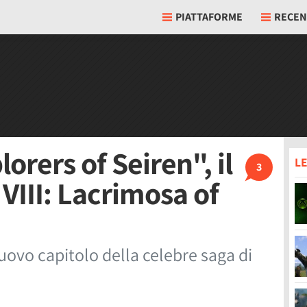
PIATTAFORME
RECEN
rers of Seiren", il
LE
3
 VIII: Lacrimosa of
nuovo capitolo della celebre saga di