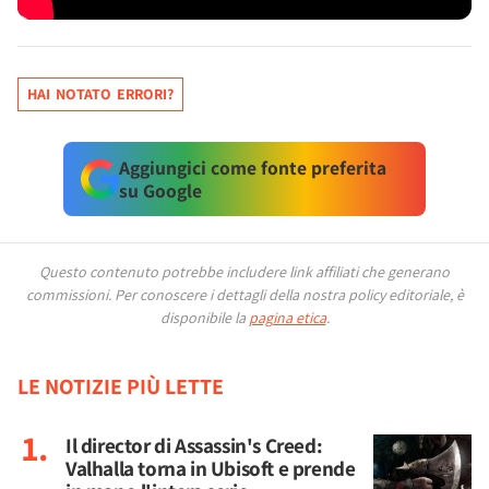
HAI NOTATO ERRORI?
Aggiungici come fonte preferita
su Google
Questo contenuto potrebbe includere link affiliati che generano
commissioni.
Per conoscere i dettagli della nostra policy editoriale, è
disponibile la
pagina etica
.
LE NOTIZIE PIÙ LETTE
Il director di Assassin's Creed:
Valhalla torna in Ubisoft e prende