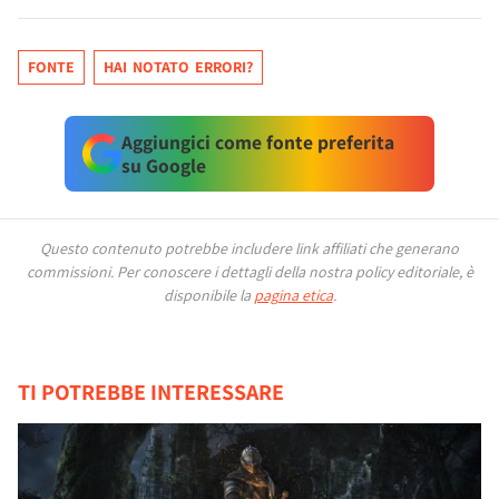
FONTE
HAI NOTATO ERRORI?
Aggiungici come fonte preferita
su Google
Questo contenuto potrebbe includere link affiliati che generano
commissioni.
Per conoscere i dettagli della nostra policy editoriale, è
disponibile la
pagina etica
.
TI POTREBBE INTERESSARE