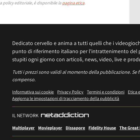
 policy editoriale, è disponibile la
pagina etica
.
Dedicato cervello e anima a tutti quelli che i videogiochi
punto di riferimento italiano per l'intrattenimento del 
stupiti ogni giorno con articoli, news, video, live e prod
Tutti i prezzi sono validi al momento della pubblicazione. Se 
compenso.
Informativa sui cookie
Privacy Policy
Termini e condizioni
Etica 
Aggiorna le impostazioni di tracciamento della pubblicità
IL NETWORK
Multiplayer
Movieplayer
Dissapore
Fidelity House
The Great