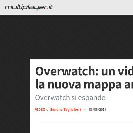
Overwatch: un vid
la nuova mappa am
Overwatch si espande
VIDEO
di
Simone Tagliaferri
—
03/05/2018