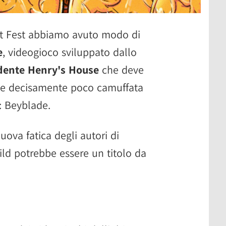
xt Fest abbiamo avuto modo di
e
, videogioco sviluppato dallo
ndente Henry's House
che deve
e e decisamente poco camuffata
: Beyblade.
ova fatica degli autori di
ld potrebbe essere un titolo da