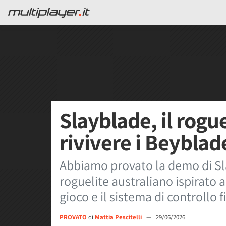
Slayblade, il rogue
rivivere i Beyblad
Abbiamo provato la demo di Sla
roguelite australiano ispirato 
gioco e il sistema di controllo f
PROVATO
di
Mattia Pescitelli
—
29/06/2026