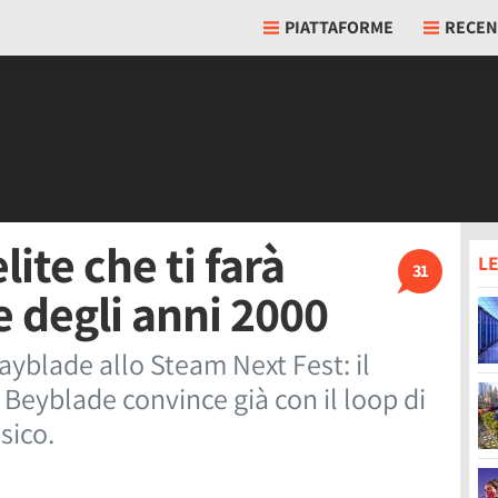
PIATTAFORME
RECEN
lite che ti farà
LE
31
e degli anni 2000
yblade allo Steam Next Fest: il
a Beyblade convince già con il loop di
isico.