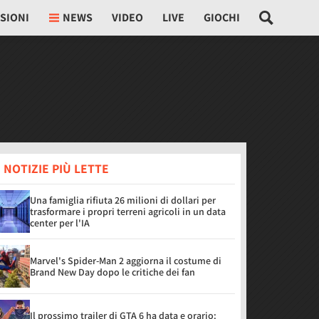
SIONI
NEWS
VIDEO
LIVE
GIOCHI
 NOTIZIE PIÙ LETTE
Una famiglia rifiuta 26 milioni di dollari per
trasformare i propri terreni agricoli in un data
center per l'IA
Marvel's Spider-Man 2 aggiorna il costume di
Brand New Day dopo le critiche dei fan
Il prossimo trailer di GTA 6 ha data e orario: