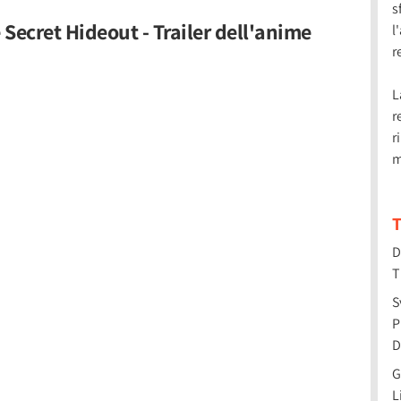
s
 Secret Hideout - Trailer dell'anime
l
r
L
r
r
m
T
D
T
S
P
D
G
L