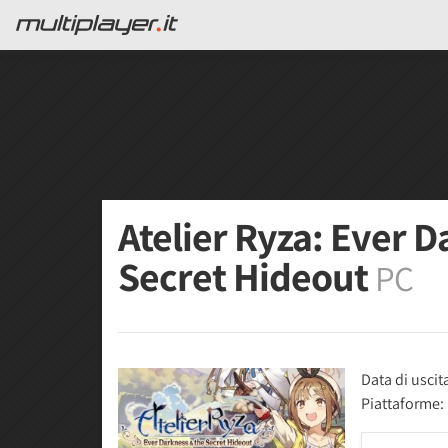
Atelier Ryza: Ever 
Secret Hideout
PC
Data di uscit
Piattaforme: