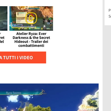
P
S
r
Atelier Ryza: Ever
ret
Darkness & the Secret
del
Hideout - Trailer dei
combattimenti
 TUTTI I VIDEO