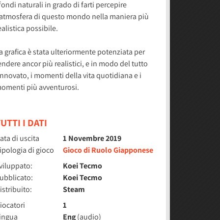
fondi naturali in grado di farti percepire
'atmosfera di questo mondo nella maniera più
ealistica possibile.
a grafica è stata ulteriormente potenziata per
endere ancor più realistici, e in modo del tutto
innovato, i momenti della vita quotidiana e i
omenti più avventurosi.
UTTI I DATI
ata di uscita
1 Novembre 2019
ipologia di gioco
Gioco di Ruolo Giapponese
viluppato:
Koei Tecmo
ubblicato:
Koei Tecmo
istribuito:
Steam
iocatori
1
ingua
Eng
(audio)