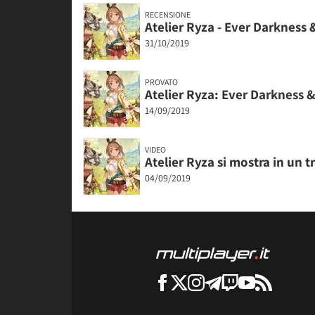
RECENSIONE
Atelier Ryza - Ever Darkness 
31/10/2019
PROVATO
Atelier Ryza: Ever Darkness &
14/09/2019
VIDEO
Atelier Ryza si mostra in un 
04/09/2019