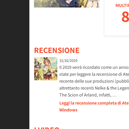
MULTI
8
RECENSIONE
31/10/2019
Il 2019 verrà ricordato come un ann
state per leggere la recensione di At
recente delle sue produzioni (pubbl
altrettanto recenti Nelke & the Legen
The Scion of Arland, infatti, …
Leggi la recensione completa di Ate
Windows