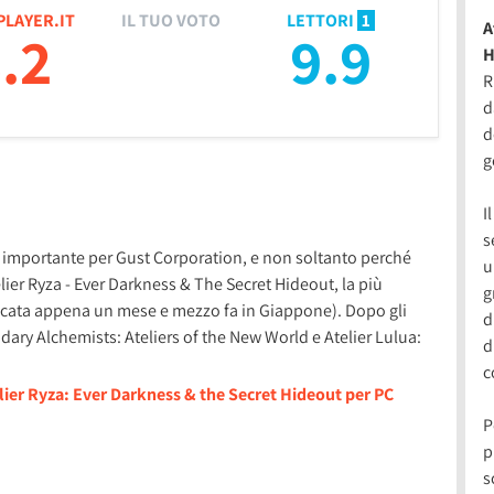
PLAYER.IT
IL TUO VOTO
LETTORI
1
A
.2
9.9
H
R
d
d
g
I
s
o importante per Gust Corporation, e non soltanto perché
u
elier Ryza - Ever Darkness & The Secret Hideout, la più
g
icata appena un mese e mezzo fa in Giappone). Dopo gli
d
dary Alchemists: Ateliers of the New World e Atelier Lulua:
d
c
lier Ryza: Ever Darkness & the Secret Hideout per PC
P
p
s