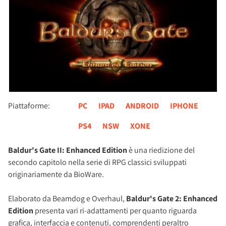
Piattaforme:
PC
IPAD
ANDROID
IPHONE
PS4
NSW
XONE
Baldur's Gate II: Enhanced Edition
è una riedizione del
secondo capitolo nella serie di RPG classici sviluppati
originariamente da BioWare.
Elaborato da Beamdog e Overhaul,
Baldur's Gate 2: Enhanced
Edition
presenta vari ri-adattamenti per quanto riguarda
grafica, interfaccia e contenuti, comprendenti peraltro