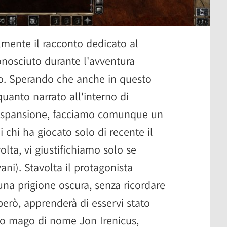
lmente il racconto dedicato al
nosciuto durante l'avventura
lo. Sperando che anche in questo
quanto narrato all'interno di
a espansione, facciamo comunque un
i chi ha giocato solo di recente il
lta, vi giustifichiamo solo se
ani). Stavolta il protagonista
 una prigione oscura, senza ricordare
però, apprenderà di esservi stato
so mago di nome Jon Irenicus,