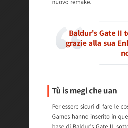
nuovo remake.
Baldur's Gate II 
grazie alla sua En
no
Tù is megl che uan
Per essere sicuri di fare le c
Games hanno inserito in que
base di Baldur's Gate II, sot