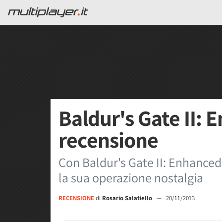
Baldur's Gate II: 
recensione
Con Baldur's Gate II: Enhance
la sua operazione nostalgia
RECENSIONE
di
Rosario Salatiello
—
20/11/2013