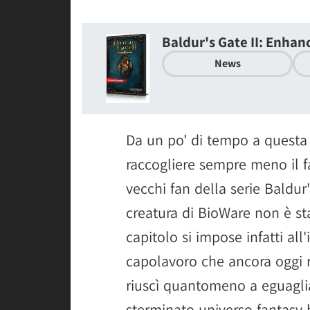
Baldur's Gate II: Enhan
News
Da un po' di tempo a questa
raccogliere sempre meno il fa
vecchi fan della serie Baldu
creatura di BioWare non è sta
capitolo si impose infatti al
capolavoro che ancora oggi r
riuscì quantomeno a eguaglia
sterminato universo fantasy