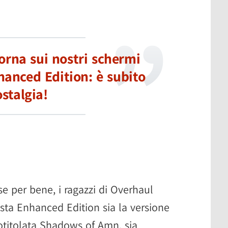
torna sui nostri schermi
hanced Edition: è subito
stalgia!
ose per bene, i ragazzi di Overhaul
sta Enhanced Edition sia la versione
totitolata Shadows of Amn, sia