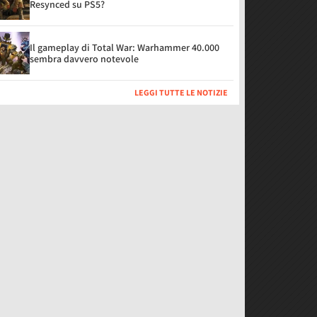
Resynced su PS5?
Il gameplay di Total War: Warhammer 40.000
sembra davvero notevole
LEGGI TUTTE LE NOTIZIE