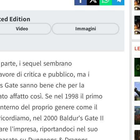
ced Edition
Video
Immagini
LE
 parte, i sequel sembrano
vore di critica e pubblico, ma i
r's Gate sanno bene che per la
to affatto così. Se nel 1998 il primo
l'interno del proprio genere come il
icordiamo, nel 2000 Baldur's Gate II
re l'impresa, riportandoci nel suo
 basato su Dungeons & Dragons.