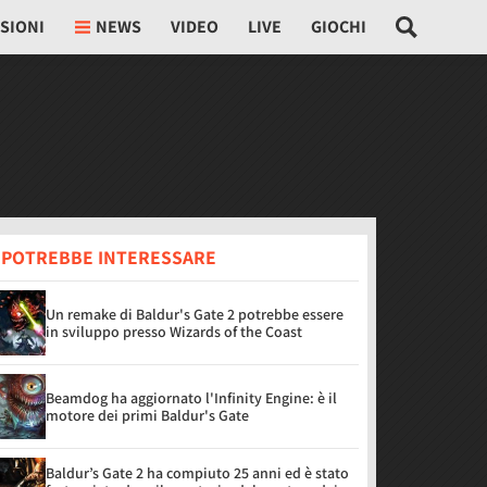
SIONI
NEWS
VIDEO
LIVE
GIOCHI
I POTREBBE INTERESSARE
Un remake di Baldur's Gate 2 potrebbe essere
in sviluppo presso Wizards of the Coast
Beamdog ha aggiornato l'Infinity Engine: è il
motore dei primi Baldur's Gate
Baldur’s Gate 2 ha compiuto 25 anni ed è stato