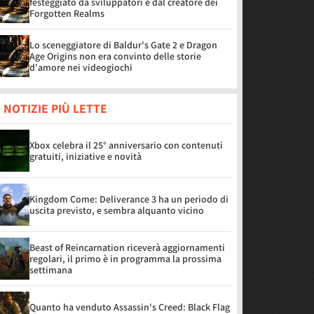
festeggiato da sviluppatori e dal creatore dei
Forgotten Realms
Lo sceneggiatore di Baldur's Gate 2 e Dragon
Age Origins non era convinto delle storie
d'amore nei videogiochi
 NOTIZIE PIÙ LETTE
Xbox celebra il 25° anniversario con contenuti
gratuiti, iniziative e novità
Kingdom Come: Deliverance 3 ha un periodo di
uscita previsto, e sembra alquanto vicino
Beast of Reincarnation riceverà aggiornamenti
regolari, il primo è in programma la prossima
settimana
Quanto ha venduto Assassin's Creed: Black Flag