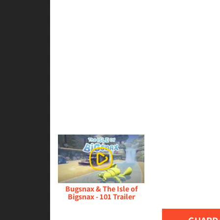
Bugsnax & The Isle of
Bigsnax - 101 Trailer