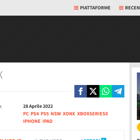
PIATTAFORME
RECEN
X
a:
28 Aprile 2022
PC
PS4
PS5
NSW
XONE
XBOXSERIESX
IPHONE
IPAD