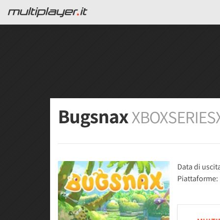
Bugsnax
XBOXSERIES
Data di uscit
Piattaforme: