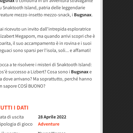
ugsnax
ti condurrà in un'avventura stravagante
u Snaktooth Island, patria delle leggendarie
reature mezzo-insetto mezzo-snack, i
Bugsnax
.
ai ricevuto un invito dall'intrepida esploratrice
lizabert Megapom, ma quando arrivi scopri che è
parita, il suo accampamento è in rovina e i suoi
eguaci sono sparsi per l'isola, soli... e affamati!
occa a te risolvere i misteri di Snaktooth Island:
os'è successo a Lizbert? Cosa sono i
Bugsnax
e
a dove arrivano? Ma soprattutto, perché hanno
n sapore COSÌ BUONO?
UTTI I DATI
ata di uscita
28 Aprile 2022
ipologia di gioco
Adventure