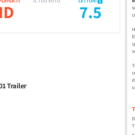
B
PLAYER.IT
IL TUO VOTO
LETTORI
1
ND
7.5
s
c
H
E
s
s
T
c
d
01 Trailer
u
T
D
T