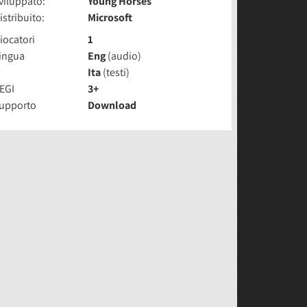
viluppato:
Young Horses
istribuito:
Microsoft
iocatori
1
ingua
Eng
(audio)
Ita
(testi)
EGI
3+
upporto
Download